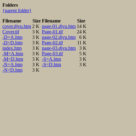
Folders
{parent folder}
Filename
Size
Filename
Size
cover.djvu.htm
2 K
page-01.djvu.htm
14 K
Cover.tif
3 K
Page-01.tif
24 K
-D=A.htm
3 K
page-02.djvu.htm
6 K
-D=D.htm
3 K
Page-02.tif
11 K
index.htm
3 K
page-03.djvu.htm
3 K
-M=A.htm
3 K
Page-03.tif
5 K
-M=D.htm
3 K
-S=A.htm
3 K
-N=A.htm
3 K
-S=D.htm
3 K
-N=D.htm
3 K