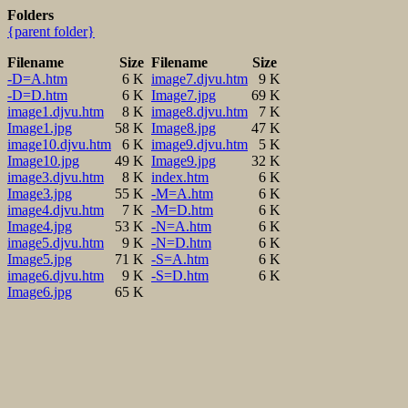
Folders
{parent folder}
Filename
Size
Filename
Size
-D=A.htm
6 K
image7.djvu.htm
9 K
-D=D.htm
6 K
Image7.jpg
69 K
image1.djvu.htm
8 K
image8.djvu.htm
7 K
Image1.jpg
58 K
Image8.jpg
47 K
image10.djvu.htm
6 K
image9.djvu.htm
5 K
Image10.jpg
49 K
Image9.jpg
32 K
image3.djvu.htm
8 K
index.htm
6 K
Image3.jpg
55 K
-M=A.htm
6 K
image4.djvu.htm
7 K
-M=D.htm
6 K
Image4.jpg
53 K
-N=A.htm
6 K
image5.djvu.htm
9 K
-N=D.htm
6 K
Image5.jpg
71 K
-S=A.htm
6 K
image6.djvu.htm
9 K
-S=D.htm
6 K
Image6.jpg
65 K