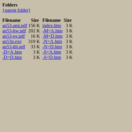
Folders
{parent folder}
Filename
Size
Filename
Size
ap53-ami.pdf
156 K
index.htm
3 K
ap53-hw.pdf
202 K
-M=A.htm
3 K
ap53-ov.pdf
16 K
-M=D.htm
3 K
ap53p.exe
319 K
-N=A.htm
3 K
ap53-tbl.pdf
33 K
-N=D.htm
3 K
-D=A.htm
3 K
-S=A.htm
3 K
-D=D.htm
3 K
-S=D.htm
3 K