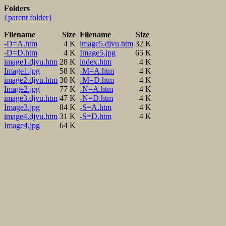
Folders
{parent folder}
Filename
Size
Filename
Size
-D=A.htm
4 K
image5.djvu.htm
32 K
-D=D.htm
4 K
Image5.jpg
65 K
image1.djvu.htm
28 K
index.htm
4 K
Image1.jpg
58 K
-M=A.htm
4 K
image2.djvu.htm
30 K
-M=D.htm
4 K
Image2.jpg
77 K
-N=A.htm
4 K
image3.djvu.htm
47 K
-N=D.htm
4 K
Image3.jpg
84 K
-S=A.htm
4 K
image4.djvu.htm
31 K
-S=D.htm
4 K
Image4.jpg
64 K