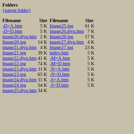
Folders
{parent folder}
Filename
Size
Filename
Size
-D=A.htm
5 K
Image25.jpg
61 K
-D=D.htm
5 K
image26.djvu.htm
7 K
image20.djvu.htm
2 K
Image26.jpg
17 K
Image20.jpg
14 K
image27.djvu.htm
4 K
image21.djvu.htm
4 K
Image27.jpg
23 K
Image21.jpg
39 K
index.htm
5 K
image22.djvu.htm
41 K
-M=A.htm
5 K
Image22.jpg
74 K
-M=D.htm
5 K
image23.djvu.htm
11 K
-N=A.htm
5 K
Image23.jpg
65 K
-N=D.htm
5 K
image24.djvu.htm
11 K
-S=A.htm
5 K
Image24.jpg
54 K
-S=D.htm
5 K
image25.djvu.htm
34 K